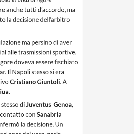
e anche tutti d’accordo, ma
to la decisione dell’arbitro
mulazione ma persino di aver
ial alle trasmissioni sportive.
 rigore doveva essere fischiato
 Il Napoli stesso si era
tivo
Cristiano Giuntoli
. A
iua
.
 stesso di
Juventus-Genoa
,
 contatto con
Sanabria
confermò la decisione. Un
, ad onor del vero, parla