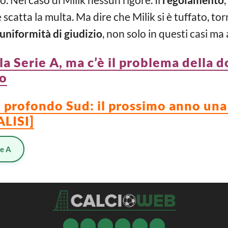
 scatta la multa. Ma dire che Milik si è tuffato, to
uniformità di giudizio
, non solo in questi casi ma 
la Serie A, ma c’è il problema della d
to
del profondo Sud: il prossimo anno una
ALISI]
ie A