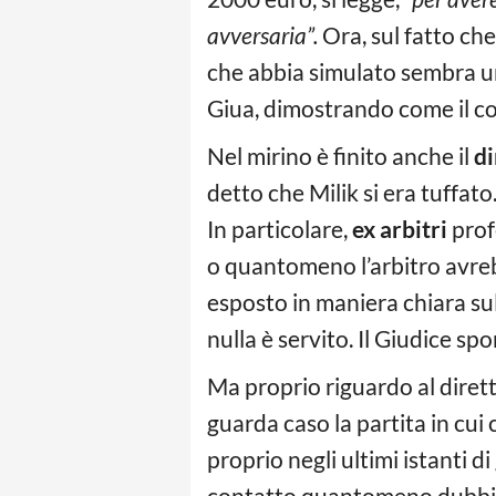
avversaria”.
Ora, sul fatto che
che abbia simulato sembra u
Giua, dimostrando come il con
Nel mirino è finito anche il
di
detto che Milik si era tuffato
In particolare,
ex arbitri
profe
o quantomeno l’arbitro avrebb
esposto in maniera chiara sul
nulla è servito. Il Giudice spo
Ma proprio riguardo al dirett
guarda caso la partita in cui 
proprio negli ultimi istanti d
contatto quantomeno dubbio. 