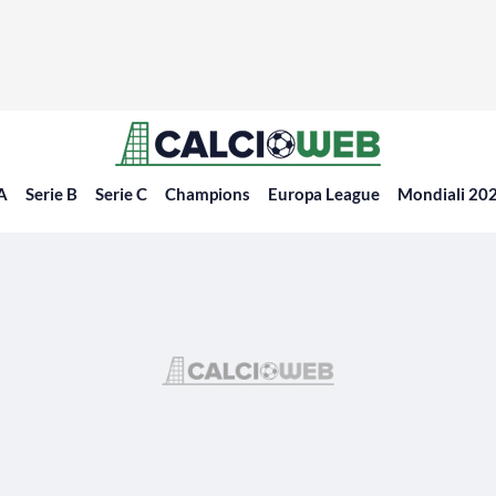
 A
Serie B
Serie C
Champions
Europa League
Mondiali 20