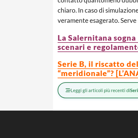
chiaro. In caso di simulazione
veramente esagerato. Serve
La Salernitana sogna 
scenari e regolamen
Serie B, il riscatto 
“meridionale”? [L’AN
Leggi gli articoli più recenti di
Ser