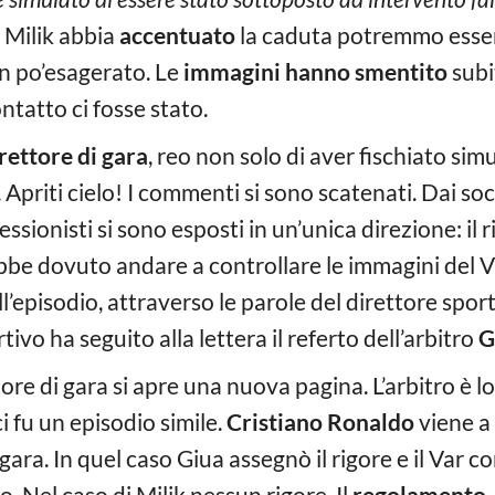
 Milik abbia
accentuato
la caduta potremmo esser
n po’esagerato. Le
immagini hanno smentito
subi
tatto ci fosse stato.
rettore di gara
, reo non solo di aver fischiato si
. Apriti cielo! I commenti si sono scatenati. Dai soc
ssionisti si sono esposti in un’unica direzione: il
e dovuto andare a controllare le immagini del Var.
l’episodio, attraverso le parole del direttore spor
rtivo ha seguito alla lettera il referto dell’arbitro
G
ore di gara si apre una nuova pagina. L’arbitro è lo
ci fu un episodio simile.
Cristiano Ronaldo
viene a
i gara. In quel caso Giua assegnò il rigore e il Var 
Nel caso di Milik nessun rigore. Il
regolamento