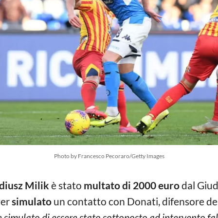
Photo by Francesco Pecoraro/Getty Images
diusz Milik
è stato
multato di 2000 euro
dal Giud
ver
simulato
un contatto con Donati, difensore d
 simulato di essere stato sottoposto ad intervento fal