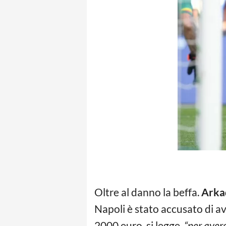
Oltre al danno la beffa.
Arka
Napoli è stato accusato di a
2000 euro, si legge,
“per avere