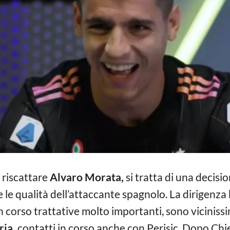
 riscattare
Alvaro Morata,
si tratta di una decisi
 le qualità dell’attaccante spagnolo. La dirigenza
 corso trattative molto importanti, sono vicinissim
ria,
contatti in corso anche con Perisic. Dopo Chiell