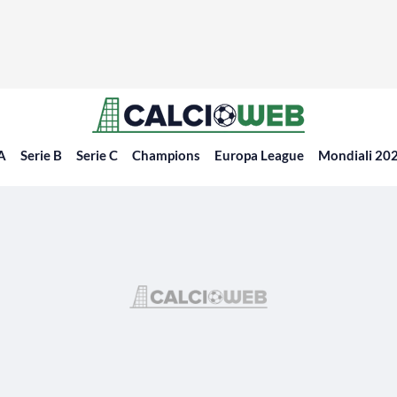
 A
Serie B
Serie C
Champions
Europa League
Mondiali 20