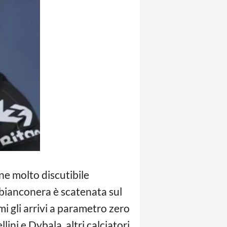
one molto discutibile
 bianconera è scatenata sul
i gli arrivi a parametro zero
ini e Dybala, altri calciatori