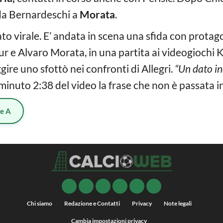
 da Bernardeschi a
Morata
.
o virale. E’ andata in scena una sfida con protag
ur e Alvaro Morata, in una partita ai videogiochi 
gire uno sfottò nei confronti di Allegri.
“Un dato incr
l minuto 2:38 del video la frase che non è passata 
ie A
Chi siamo
Redazione e Contatti
Privacy
Note legali
Cambia impostazioni privacy