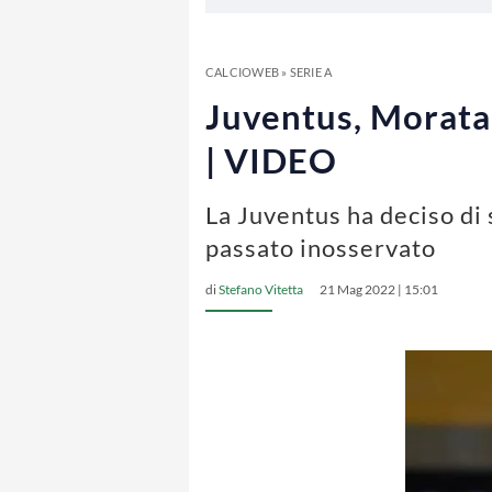
CALCIOWEB
»
SERIE A
Juventus, Morata s
| VIDEO
La Juventus ha deciso di 
passato inosservato
di
Stefano Vitetta
21 Mag 2022 | 15:01