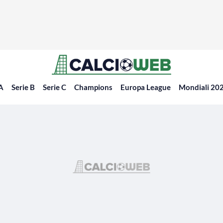
 A
Serie B
Serie C
Champions
Europa League
Mondiali 20