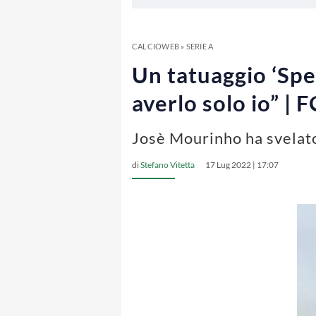
CALCIOWEB
»
SERIE A
Un tatuaggio ‘Spec
averlo solo io” |
Josè Mourinho ha svelato 
di
Stefano Vitetta
17 Lug 2022 | 17:07