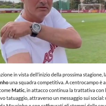
ione in vista dell’inizio della prossima stagione, l
inho
una squadra competitiva. A centrocampo è arr
à come
Matic
, in attacco continua la trattativa con
vo tatuaggio, attraverso un messaggio sui social: u
a Maurinho e con raffigurati gli stemmi delle squ