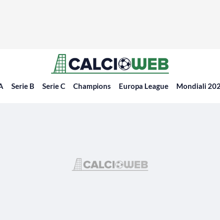
 A
Serie B
Serie C
Champions
Europa League
Mondiali 20