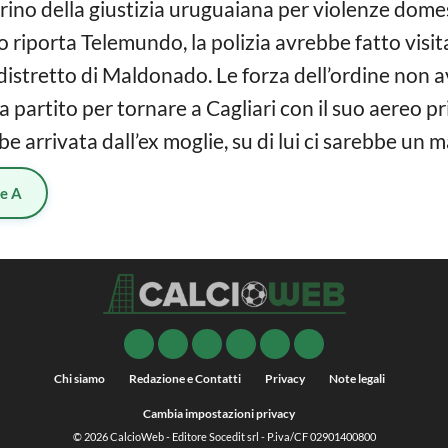
rino della giustizia uruguaiana per violenze dome
riporta Telemundo, la polizia avrebbe fatto visita
 distretto di Maldonado. Le forza dell’ordine non 
a partito per tornare a Cagliari con il suo aereo p
e arrivata dall’ex moglie, su di lui ci sarebbe un 
ie A
Chi siamo
Redazione e Contatti
Privacy
Note legali
Cambia impostazioni privacy
© 2026
CalcioWeb
- Editore Socedit srl - P.iva/CF 02901400800