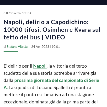
a
y
CALCIOWEB
»
SERIE A
Napoli, delirio a Capodichino:
V
10000 tifosi, Osimhen e Kvara sul
tetto del bus | VIDEO
i
di
Stefano Vitetta
24 Apr 2023 | 10:01
d
E’ delirio per il
Napoli
, la vittoria del terzo
e
scudetto della sua storia potrebbe arrivare già
dalla
prossima giornata del campionato di Serie
o
A.
La squadra di Luciano Spalletti è pronta a
mettere il punto esclamativo ad una stagione
eccezionale, dominata già dalla prima parte del