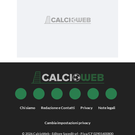
Chi siamo
Redazione e Contatti
Privacy
Note legali
Cambia impostazioni privacy
© 2026
CalcioWeb
- Editore Socedit srl - P.iva/CF 02901400800