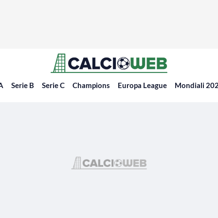
 A
Serie B
Serie C
Champions
Europa League
Mondiali 20