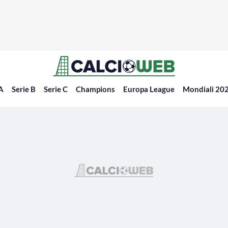
 A
Serie B
Serie C
Champions
Europa League
Mondiali 20