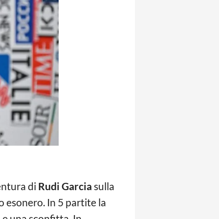
entura di
Rudi Garcia
sulla
o esonero. In 5 partite la
e una sconfitta. In