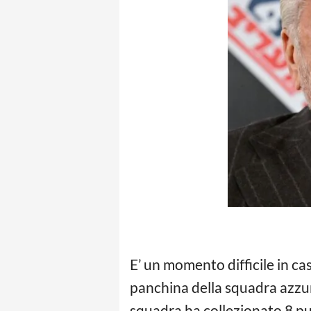
E’ un momento difficile in ca
panchina della squadra azzurra
squadra ha collezionato 8 pun