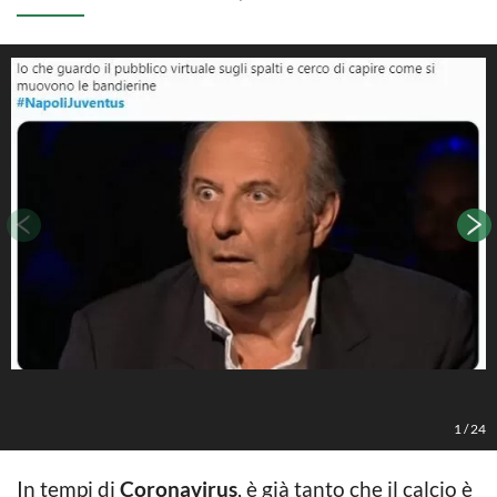
1
/
24
In tempi di
Coronavirus
, è già tanto che il calcio è