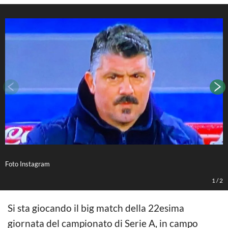
Foto Instagram
F
1
/
2
Si sta giocando il big match della 22esima
giornata del campionato di Serie A, in campo