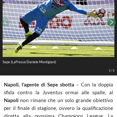
Sepe (LaPresse/Daniele Montigiani)
S
1
/
3
Napoli, l’agente di Sepe sbotta
– Con la doppia
sfida contro la Juventus ormai alle spalle, al
Napoli
non rimane che un solo grande obiettivo
per il finale di stagione, ovvero la qualificazione
diretta alla prossima Champions League. La