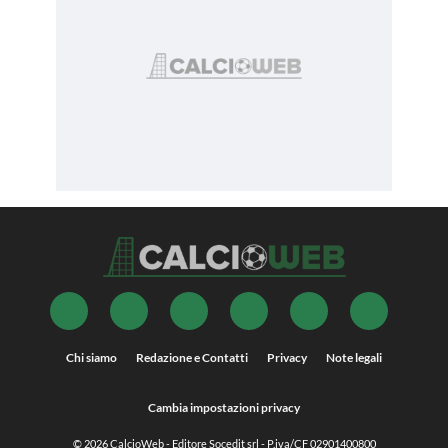
Chi siamo
Redazione e Contatti
Privacy
Note legali
Cambia impostazioni privacy
© 2026
CalcioWeb
- Editore Socedit srl - P.iva/CF 02901400800