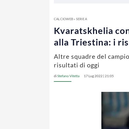
CALCIOWEB
»
SERIE A
Kvaratskhelia cont
alla Triestina: i r
Altre squadre del campion
risultati di oggi
di
Stefano Vitetta
17 Lug 2022 | 21:05