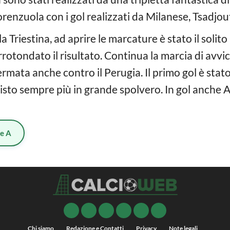
renzuola con i gol realizzati da Milanese, Tsadjou
lla Triestina, ad aprire le marcature è stato il solit
rrotondato il risultato. Continua la marcia di avv
ermata anche contro il Perugia. Il primo gol è stat
uisto sempre più in grande spolvero. In gol anche 
ie A
Chi siamo
Redazione e Contatti
Privacy
Note legali