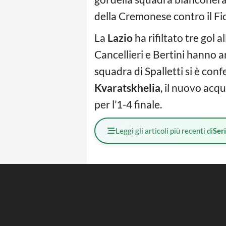
della Cremonese contro il Fio
La
Lazio
ha rifiltato tre gol a
Cancellieri e Bertini hanno a
squadra di Spalletti si è conf
Kvaratskhelia
, il nuovo acq
per l’1-4 finale.
Leggi gli articoli più recenti di
Ser