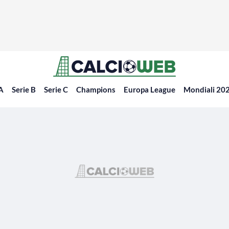
 A
Serie B
Serie C
Champions
Europa League
Mondiali 20