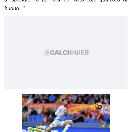
buono…”.