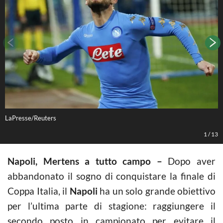
LaPresse/Reuters
L
1
/
13
Napoli, Mertens a tutto campo –
Dopo aver
abbandonato il sogno di conquistare la finale di
Coppa Italia, il
Napoli
ha un solo grande obiettivo
per l’ultima parte di stagione: raggiungere il
secondo posto in campionato per evitare il