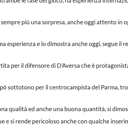
ntrambe le fase del gioco, ha esperienza internazi
 sempre più una sorpresa, anche oggi attento in og
ima esperienza e lo dimostra anche oggi, segue il r
tita per il difensore di D’Aversa che è protagonist
 pò sottotono per il centrocampista del Parma, trop
na qualità ed anche una buona quantità, si dimost
due e si rende pericoloso anche con qualche ins