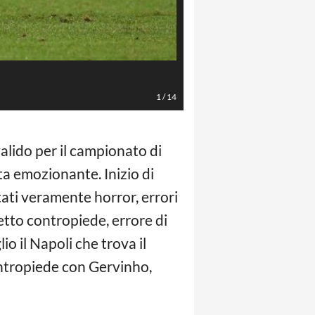
Napoli vs Parma - Serie A TIM 2
1
/
14
lido per il campionato di
ta emozionante. Inizio di
tati veramente horror, errori
etto contropiede, errore di
 il Napoli che trova il
contropiede con Gervinho,