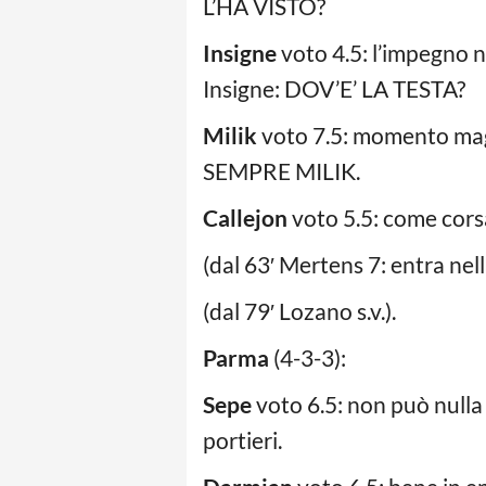
L’HA VISTO?
Insigne
voto 4.5: l’impegno n
Insigne: DOV’E’ LA TESTA?
Milik
voto 7.5: momento magi
SEMPRE MILIK.
Callejon
voto 5.5: come corsa
(dal 63′ Mertens 7: entra nella
(dal 79′ Lozano s.v.).
Parma
(4-3-3):
Sepe
voto 6.5: non può nulla
portieri.