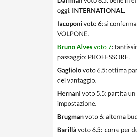
Darmian
voto 6.5: bene in e
oggi:
INTERNATIONAL
.
Iacoponi
voto 6: si conferma
VOLPONE.
Bruno Alves
voto 7
: tantiss
passaggio: PROFESSORE.
Gagliolo
voto 6.5: ottima par
del vantaggio.
Hernani
voto 5.5: partita un
impostazione.
Brugman
voto 6: alterna buo
Barillà
voto 6.5: corre per 