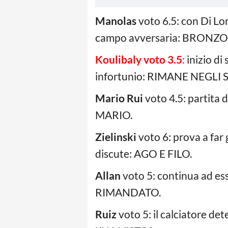
Manolas
voto 6.5: con Di Lor
campo avversaria: BRONZO
Koulibaly voto 3.5
:
inizio di
infortunio: RIMANE NEGLI SP
Mario Rui
voto 4.5: partita 
MARIO.
Zielinski
voto 6: prova a far 
discute: AGO E FILO.
Allan
voto 5: continua ad ess
RIMANDATO.
Ruiz
voto 5: il calciatore de