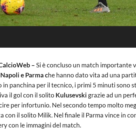
 CalcioWeb –
Si è concluso un match importante va
o
Napoli e Parma c
he hanno dato vita ad una parti
n panchina per il tecnico, i primi 5 minuti sono s
iva il gol con il solito
Kulusevski
grazie ad un perf
ire per infortunio. Nel secondo tempo molto meglio
a con il solito Milik. Nel finale il Parma vince in 
llery con le immagini del match.