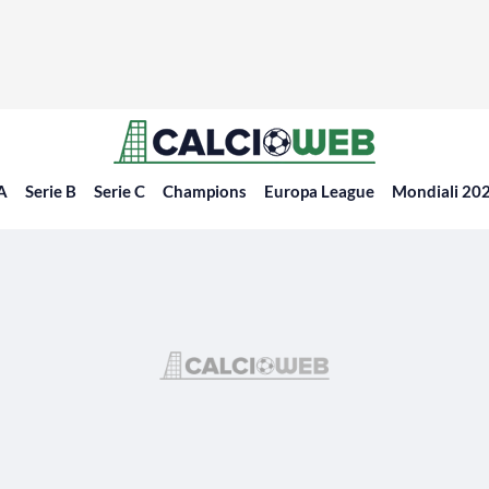
 A
Serie B
Serie C
Champions
Europa League
Mondiali 20