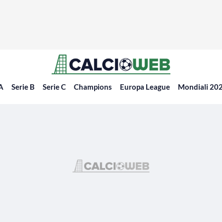
 A
Serie B
Serie C
Champions
Europa League
Mondiali 20