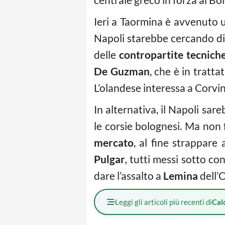
Ieri a Taormina è avvenuto
Napoli starebbe cercando di 
delle
contropartite tecnich
De Guzman
, che è in tratt
L’olandese interessa a Corvin
In alternativa, il Napoli sar
le corsie bolognesi. Ma non f
mercato
, al fine strappar
Pulgar
,
tutti messi sotto co
dare l’assalto a
Lemina
dell’
Leggi gli articoli più recenti di
Cal