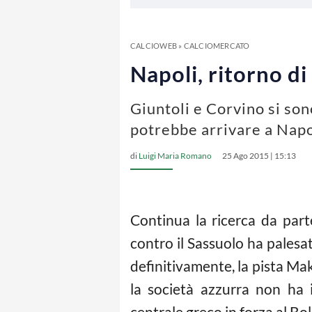
CALCIOWEB
»
CALCIOMERCATO
Napoli, ritorno d
Giuntoli e Corvino si son
potrebbe arrivare a Napo
di
Luigi Maria Romano
25 Ago 2015 | 15:13
Continua la ricerca da par
contro il Sassuolo ha palesa
definitivamente, la pista Mak
la società azzurra non ha 
centrale greco in forza al Bo