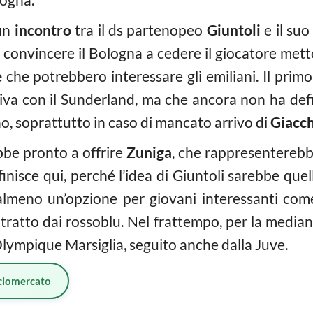
 un
incontro
tra il ds partenopeo
Giuntoli
e il su
convincere il Bologna a cedere il giocatore mette
e
che potrebbero interessare gli emiliani. Il primo
ativa con il Sunderland, ma che ancora non ha defi
o, soprattutto in caso di mancato arrivo di
Giacch
ebbe pronto a offrire
Zuniga
, che rappresentereb
inisce qui, perché l’idea di Giuntoli sarebbe quel
e almeno un’opzione per giovani interessanti co
ntratto dai rossoblu. Nel frattempo, per la median
Olympique Marsiglia, seguito anche dalla Juve.
ciomercato