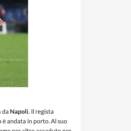
a da
Napoli.
Il regista
 è andata in porto. Al suo
ome per altro accaduto per