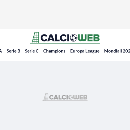
 A
Serie B
Serie C
Champions
Europa League
Mondiali 20