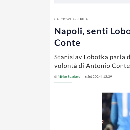
CALCIOWEB
»
SERIE A
Napoli, senti Lobo
Conte
Stanislav Lobotka parla d
volontà di Antonio Cont
di
Mirko Spadaro
6 Set 2024 | 15:39