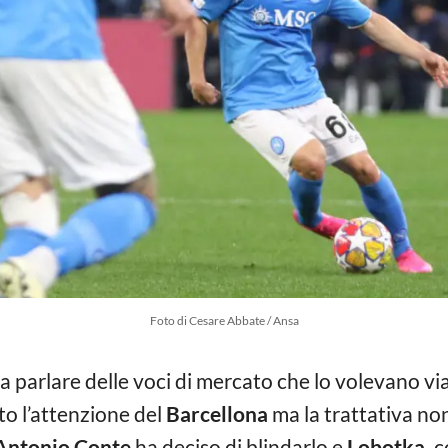
Foto di Cesare Abbate / Ansa
a parlare delle voci di mercato che lo volevano vi
ato l’attenzione del
Barcellona
ma la trattativa non
 Antonio Conte
ha deciso di blindarlo e
Lobotka,
c