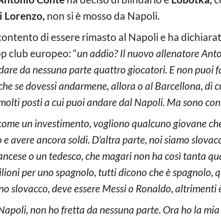
i Lorenzo,
non si è mosso da Napoli.
ontento di essere rimasto al Napoli e ha dichiara
op club europeo: “
un addio? Il nuovo allenatore Ant
ndare da nessuna parte quattro giocatori. E non puoi 
che se dovessi andarmene, allora o al Barcellona, di cu
molti posti a cui puoi andare dal Napoli. Ma sono con
 come un investimento, vogliono qualcuno giovane ch
 avere ancora soldi. D’altra parte, noi siamo slovacch
ancese o un tedesco, che magari non ha così tanta qu
lioni per uno spagnolo, tutti dicono che è spagnolo, q
o slovacco, deve essere Messi o Ronaldo, altrimenti è 
 Napoli, non ho fretta da nessuna parte. Ora ho la mi