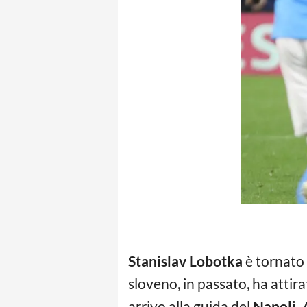
Stanislav Lobotka
è tornato 
sloveno, in passato, ha attir
arrivo alla guida del
Napoli,