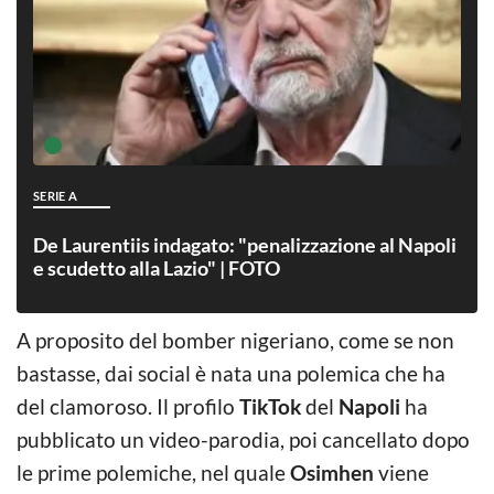
SERIE A
De Laurentiis indagato: "penalizzazione al Napoli
e scudetto alla Lazio" | FOTO
A proposito del bomber nigeriano, come se non
bastasse, dai social è nata una polemica che ha
del clamoroso. Il profilo
TikTok
del
Napoli
ha
pubblicato un video-parodia, poi cancellato dopo
le prime polemiche, nel quale
Osimhen
viene