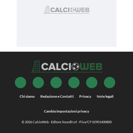
Chi siamo
Redazione e Contatti
Privacy
Note legali
Cambia impostazioni privacy
© 2026
CalcioWeb
- Editore Socedit srl - P.iva/CF 02901400800