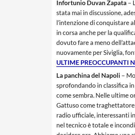
Infortunio Duvan Zapata
– L
stata mai in discussione, ade
l’intenzione di conquistare a
in corsa anche per la qualifi
dovuto fare a meno dell’atta
nuovamente per Siviglia, font
ULTIME PREOCCUPANTI NOT
La panchina del Napoli
– Mom
sprofondando in classifica i
come sembra. Nelle ultime ore
Gattuso come traghettatore. N
radio ufficiale, interessanti 
nel tecnico è totale e incon
decidere ora. Abbiamo una st