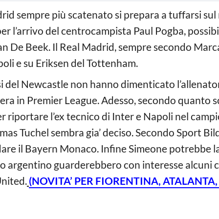
rid sempre più scatenato si prepara a tuffarsi sul
r l’arrivo del centrocampista Paul Pogba, possibil
an De Beek. Il Real Madrid, sempre secondo Marca
oli e su Eriksen del Tottenham.
osi del Newcastle non hanno dimenticato l’allenat
era in Premier League. Adesso, secondo quanto sc
r riportare l’ex tecnico di Inter e Napoli nel cam
mas Tuchel sembra gia’ deciso. Secondo Sport Bild,
are il Bayern Monaco. Infine Simeone potrebbe las
o argentino guarderebbero con interesse alcuni c
nited.
(NOVITA’ PER FIORENTINA, ATALANTA