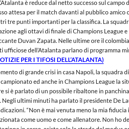
’Atalanta è reduce dal netto successo sul campo de
sso attesa per il match davanti al pubblico amico 
ltri tre punti importanti per la classifica. La squa
cazione agli ottavi di finale di Champions League e 
ccante Duvan Zapata. Nelle ultime ore il colombia
i ufficiose dell’Atalanta parlano di programma mir
IZIE PER I TIFOSI DELL’ATALANTA)
ento di grande crisi in casa Napoli, la squadra di
n campionato ed anche in Champions League la situ
 si è parlato di un possibile ribaltone in panchina,
egli ultimi minuti ha parlato il presidente De Lau
indicazioni. “Non è mai venuta meno la mia fiducia 
dizionata come uomo e come allenatore. Non ho de
agione in corso, esiste solo la strada del modus o