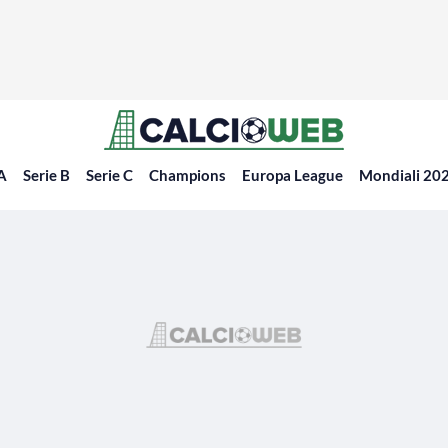
 A
Serie B
Serie C
Champions
Europa League
Mondiali 20