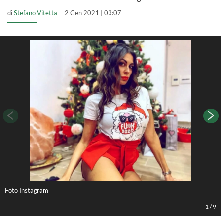
di
Stefano Vitetta
2 Gen 2021 | 03:07
Foto Instagram
F
1
/
9