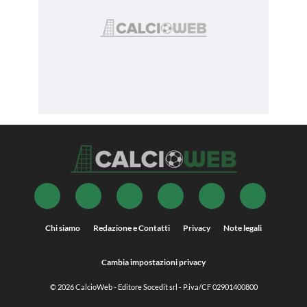
Chi siamo
Redazione e Contatti
Privacy
Note legali
Cambia impostazioni privacy
© 2026
CalcioWeb
- Editore Socedit srl - P.iva/CF 02901400800