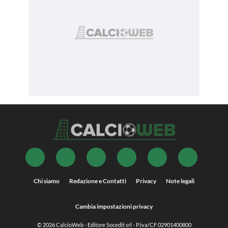
Chi siamo
Redazione e Contatti
Privacy
Note legali
Cambia impostazioni privacy
© 2026
CalcioWeb
- Editore Socedit srl - P.iva/CF 02901400800