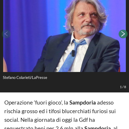
Stefano Colarieti/LaPresse
1
/
8
Operazione ‘fuori gioco’, la
Sampdoria
adesso
rischia grosso ed i tifosi blucerchiati furiosi sui
social. Nella giornata di oggi la Gdf ha
sequestrato beni per 2,6 mln alla
Sampdoria
, al