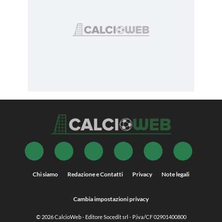
Chi siamo
Redazione e Contatti
Privacy
Note legali
Cambia impostazioni privacy
© 2026
CalcioWeb
- Editore Socedit srl - P.iva/CF 02901400800