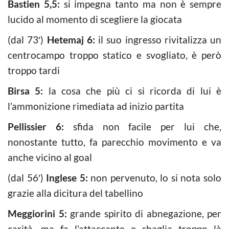
Bastien 5,5:
si impegna tanto ma non è sempre
lucido al momento di scegliere la giocata
(dal 73′)
Hetemaj 6:
il suo ingresso rivitalizza un
centrocampo troppo statico e svogliato, è però
troppo tardi
Birsa 5:
la cosa che più ci si ricorda di lui è
l’ammonizione rimediata ad inizio partita
Pellissier 6:
sfida non facile per lui che,
nonostante tutto, fa parecchio movimento e va
anche vicino al goal
(dal 56′)
Inglese 5:
non pervenuto, lo si nota solo
grazie alla dicitura del tabellino
Meggiorini 5:
grande spirito di abnegazione, per
carità, ma fa l’attaccante e sbaglia troppo là