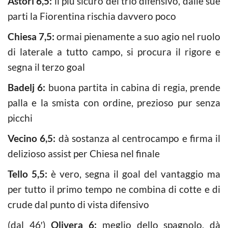
Astori 6,5:
il più sicuro del trio difensivo, dalle sue
parti la Fiorentina rischia davvero poco
Chiesa 7,5:
ormai pienamente a suo agio nel ruolo
di laterale a tutto campo, si procura il rigore e
segna il terzo goal
Badelj 6:
buona partita in cabina di regia, prende
palla e la smista con ordine, prezioso pur senza
picchi
Vecino 6,5:
dà sostanza al centrocampo e firma il
delizioso assist per Chiesa nel finale
Tello 5,5:
è vero, segna il goal del vantaggio ma
per tutto il primo tempo ne combina di cotte e di
crude dal punto di vista difensivo
(dal 46′)
Olivera 6:
meglio dello spagnolo, dà