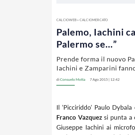
CALCIOWEB
»
CALCIOMERCATO
Palemo, Iachini c
Palermo se…”
Prende forma il nuovo Pal
Iachini e Zamparini fanno
di
Consuelo Motta
7 Ago 2015 | 12:42
Il ‘Picciriddo’ Paulo Dybal
Franco Vazquez
si punta a 
Giuseppe Iachini ai microfo