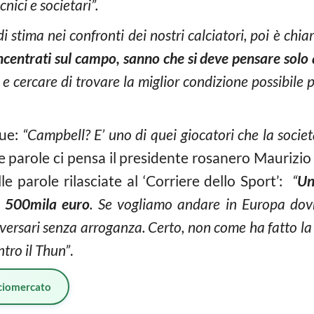
nici e societari”.
i stima nei confronti dei nostri calciatori, poi è chia
ncentrati sul campo, sanno che si deve pensare solo 
 cercare di trovare la miglior condizione possibile pe
gue:
“Campbell? E’ uno di quei giocatori che la soci
 parole ci pensa il presidente rosanero Maurizio
e parole rilasciate al ‘Corriere dello Sport’:
“
Un
e 500mila euro
.
Se vogliamo andare in Europa dovr
vversari senza arroganza. Certo, non come ha fatto la
tro il Thun”
.
ciomercato