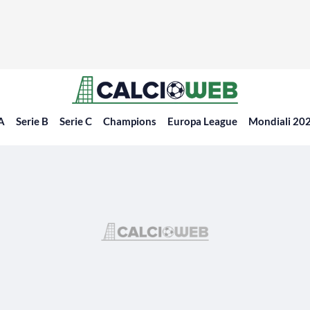
 A
Serie B
Serie C
Champions
Europa League
Mondiali 20