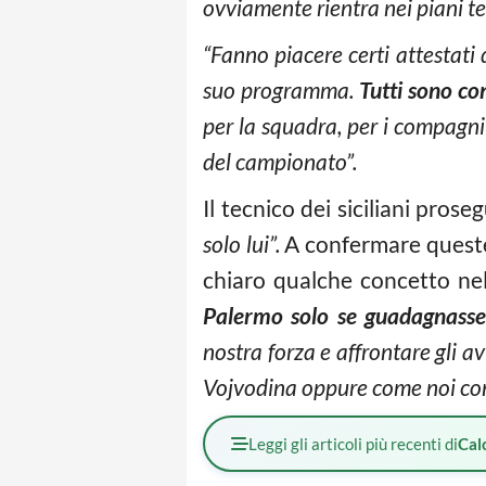
ovviamente rientra nei piani tec
“Fanno piacere certi attestati d
suo programma.
Tutti sono co
per la squadra, per i compagni e
del campionato”.
Il tecnico dei siciliani prose
solo lui”.
A confermare queste
chiaro qualche concetto nell
Palermo solo se guadagnass
nostra forza e affrontare gli a
Vojvodina oppure come noi con
Leggi gli articoli più recenti di
Cal