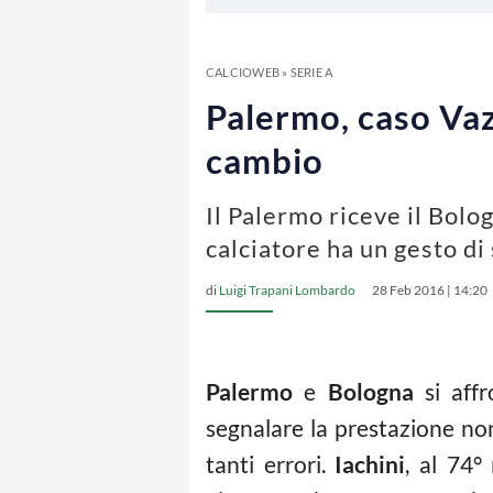
CALCIOWEB
»
SERIE A
Palermo, caso Vaz
cambio
Il Palermo riceve il Bolo
calciatore ha un gesto di
di
Luigi Trapani Lombardo
28 Feb 2016 | 14:20
Palermo
e
Bologna
si affr
segnalare la prestazione no
tanti errori.
Iachini
, al 74°