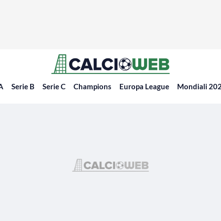
 A
Serie B
Serie C
Champions
Europa League
Mondiali 20