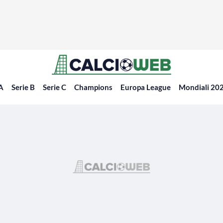
 A
Serie B
Serie C
Champions
Europa League
Mondiali 20