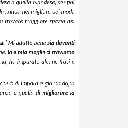
dese a quello olandese, per poi
dattando nel migliore dei modi.
 di trovare maggiore spazio nei
tà
: “
Mi adatto bene
sia davanti
ene.
Io e mia moglie ci troviamo
ima, ho imparato alcune frasi e
rcherò di imparare giorno dopo
ranza è quella di
migliorare la