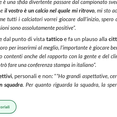
e è una sfida divertente passare dal campionato sve
che
il vostro è un calcio nel quale mi ritrovo
, mi sto a
 tutti i calciatori vorrei giocare dall’inizio, spero
sioni sono assolutamente positive”.
e dal punto di vista
tattico
e fa un plauso alla
cit
voro per inserirmi al meglio, l’importante è giocare b
o contenti anche del rapporto con la gente e del cl
trò fare una conferenza stampa in italiano”.
ettivi
, personali e non: “
“Ho grandi aspettative, ce
in squadra
. Per quanto riguarda la squadra, la spe
oriali