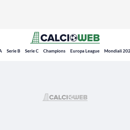
 A
Serie B
Serie C
Champions
Europa League
Mondiali 20