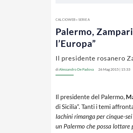
CALCIOWEB
»
SERIE A
Palermo, Zampari
l’Europa”
Il presidente rosanero Za
di
Alessandro De Padova
26 Mag 2015 | 15:33
Il presidente del Palermo,
Ma
di Sicilia”. Tanti i temi affro
Iachini rimanga per cinque-sei 
un Palermo che possa lottare 