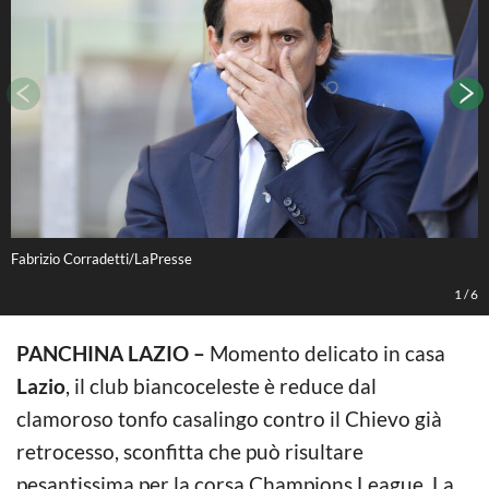
Fabrizio Corradetti/LaPresse
G
1
/
6
PANCHINA LAZIO –
Momento delicato in casa
Lazio
, il club biancoceleste è reduce dal
clamoroso tonfo casalingo contro il Chievo già
retrocesso, sconfitta che può risultare
pesantissima per la corsa Champions League. La