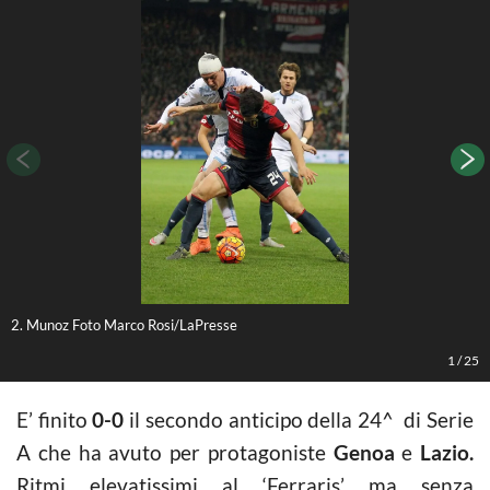
2. Munoz Foto Marco Rosi/LaPresse
M
1
/
25
E’ finito
0-0
il secondo anticipo della 24^ di Serie
A che ha avuto per protagoniste
Genoa
e
Lazio.
Ritmi elevatissimi al ‘Ferraris’ ma senza