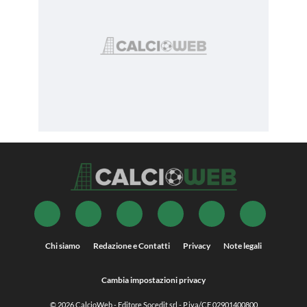
Chi siamo
Redazione e Contatti
Privacy
Note legali
Cambia impostazioni privacy
© 2026
CalcioWeb
- Editore Socedit srl - P.iva/CF 02901400800