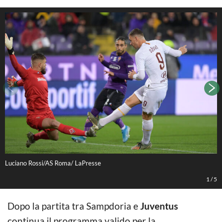
Luciano Rossi/AS Roma/ LaPresse
L
1
/
5
Dopo la partita tra Sampdoria e
Juventus
continua il programma valido per la