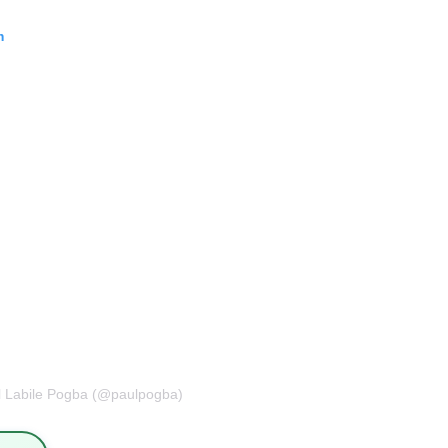
m
l Labile Pogba (@paulpogba)