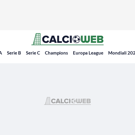
 A
Serie B
Serie C
Champions
Europa League
Mondiali 20