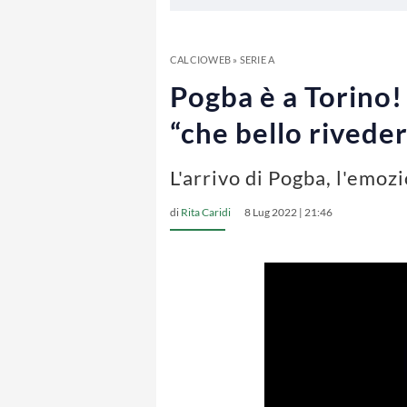
CALCIOWEB
»
SERIE A
Pogba è a Torino! 
“che bello rivede
L'arrivo di Pogba, l'emozi
di
Rita Caridi
8 Lug 2022 | 21:46