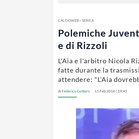
CALCIOWEB
»
SERIE A
Polemiche Juventu
e di Rizzoli
L'Aia e l'arbitro Nicola R
fatte durante la trasmiss
attendere: "L'Aia dovreb
di
Federico Gottero
11 Feb 2016 | 19:45