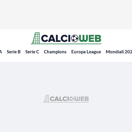
 A
Serie B
Serie C
Champions
Europa League
Mondiali 20