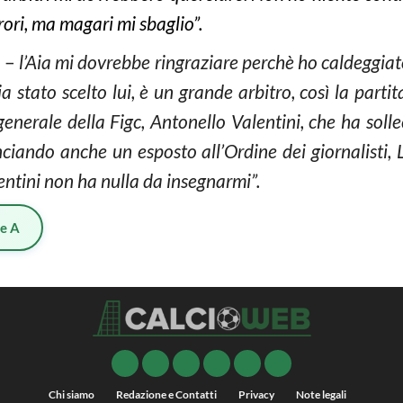
rori, ma magari mi sbaglio”.
i
–
l’Aia mi dovrebbe ringraziare perchè ho caldeggiat
a stato scelto lui, è un grande arbitro, così la parti
 generale della Figc, Antonello Valentini, che ha solle
nciando anche un esposto all’Ordine dei giornalisti, 
entini non ha nulla da insegnarmi”.
ie A
Chi siamo
Redazione e Contatti
Privacy
Note legali