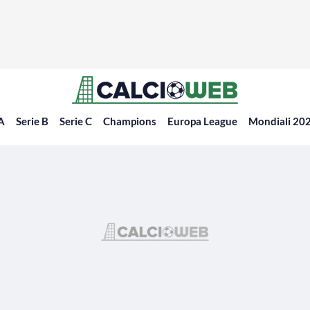
 A
Serie B
Serie C
Champions
Europa League
Mondiali 20