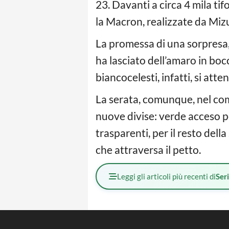
23. Davanti a circa 4 mila tif
la Macron, realizzate da Miz
La promessa di una sorpresa,
ha lasciato dell’amaro in bocca
biancocelesti, infatti, si at
La serata, comunque, nel com
nuove divise: verde acceso per
trasparenti, per il resto dell
che attraversa il petto.
Leggi gli articoli più recenti di
Ser