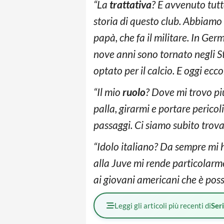
“La
trattativa
? È avvenuto tutt
storia di questo club. Abbiamo 
papà, che fa il militare. In Ger
nove anni sono tornato negli S
optato per il calcio. E oggi ecco
“Il mio
ruolo
? Dove mi trovo più
palla, girarmi e portare pericol
passaggi. Ci siamo subito trova
“Idolo italiano? Da sempre mi
alla Juve mi rende particolarm
ai giovani americani che è possi
Leggi gli articoli più recenti di
Ser