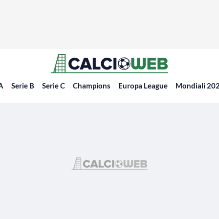
 A
Serie B
Serie C
Champions
Europa League
Mondiali 20