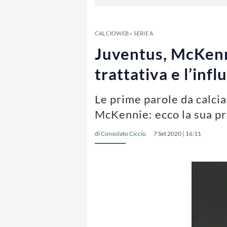
CALCIOWEB
»
SERIE A
Juventus, McKennie
trattativa e l’infl
Le prime parole da calci
McKennie: ecco la sua pr
di
Consolato Cicciù
7 Set 2020 | 16:11