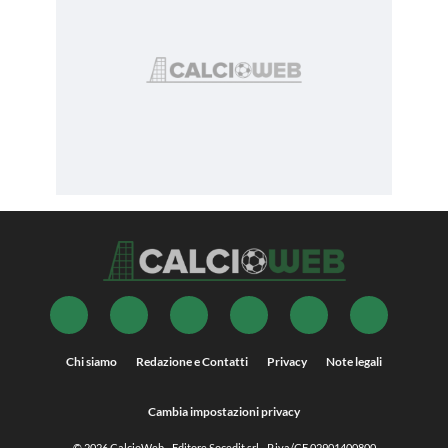
Chi siamo
Redazione e Contatti
Privacy
Note legali
Cambia impostazioni privacy
© 2026
CalcioWeb
- Editore Socedit srl - P.iva/CF 02901400800