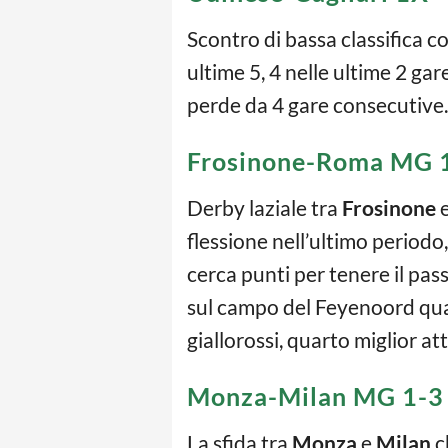
Scontro di bassa classifica co
ultime 5, 4 nelle ultime 2 ga
perde da 4 gare consecutive. 
Frosinone-Roma MG 1
Derby laziale tra
Frosinone
flessione nell’ultimo period
cerca punti per tenere il pa
sul campo del Feyenoord qua
giallorossi, quarto miglior at
Monza-Milan MG 1-3
La sfida tra
Monza
e
Milan
c