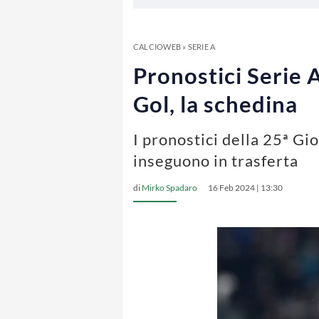
CALCIOWEB
»
SERIE A
Pronostici Serie A
Gol, la schedina
I pronostici della 25ª Gi
inseguono in trasferta
di
Mirko Spadaro
16 Feb 2024 | 13:30