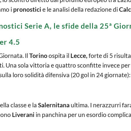
amo i
pronostici
e le analisi della redazione di
Cal
ostici Serie A, le sfide della 25ª Gio
er 4.5
Giornata. Il
Torino
ospita il
Lecce,
forte di 5 risulta
i. Una sola vittoria e quattro sconfitte invece per 
lla loro solidità difensiva (20 gol in 24 giornate)
lla classe e la
Salernitana
ultima. I nerazzurri far
lgono
Liverani
in panchina per un esordio complicat