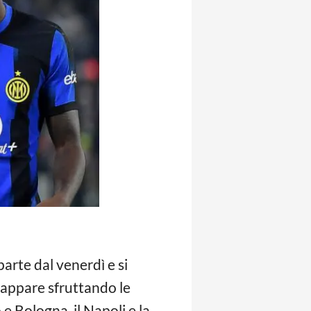
arte dal venerdì e si
cappare sfruttando le
e Bologna, il Napoli e la