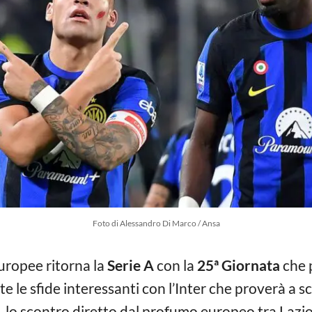
Foto di Alessandro Di Marco / Ansa
uropee ritorna la
Serie A
con la
25ª Giornata
che p
 le sfide interessanti con l’Inter che proverà a s
, lo scontro diretto dal profumo europeo tra Lazio 