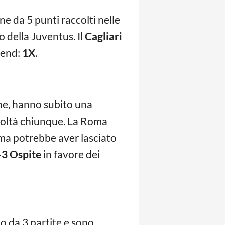
ne da 5 punti raccolti nelle
o della Juventus. Il
Cagliari
rend:
1X
.
one, hanno subito una
icoltà chiunque. La Roma
 ma potrebbe aver lasciato
-3 Ospite
in favore dei
no da 3 partite e sono