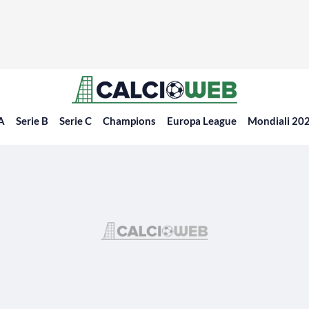
 A
Serie B
Serie C
Champions
Europa League
Mondiali 20