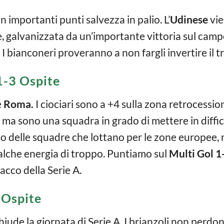
n importanti punti salvezza in palio. L’
Udinese
vie
re, galvanizzata da un’importante vittoria sul camp
I bianconeri proveranno a non fargli invertire il t
-3 Ospite
e
Roma.
I ciociari sono a +4 sulla zona retrocessi
o, ma sono una squadra in grado di mettere in diff
sso delle squadre che lottano per le zone europee,
lche energia di troppo. Puntiamo sul
Multi Gol 1
tacco della Serie A.
 Ospite
hiude la giornata di Serie A. I brianzoli non perdo