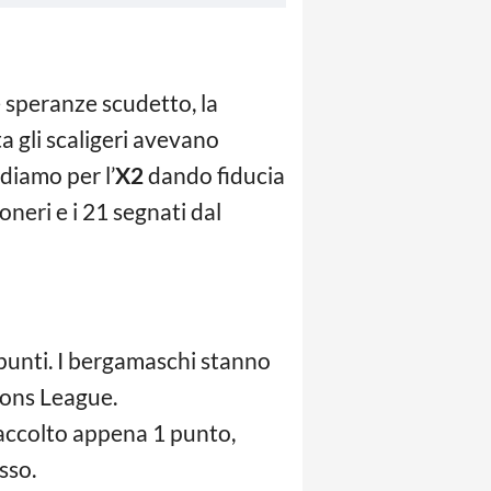
le speranze scudetto, la
a gli scaligeri avevano
ndiamo per l’
X2
dando fiducia
coneri e i 21 segnati dal
 punti. I bergamaschi stanno
ons League.
accolto appena 1 punto,
sso.