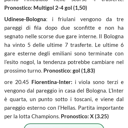
Pronostico: Multigol 2-4 gol (1,50)
Udinese-Bologna
: i friulani vengono da tre
pareggi di fila dopo due sconfitte e non ha
segnato nelle scorse due gare interne. Il Bologna
ha vinto 5 delle ultime 7 trasferte. Le ultime 6
gare esterne degli emiliani sono terminate con
l’esito nogol, la tendenza potrebbe cambiare nel
prossimo turno.
Pronostico: gol (1,83)
ore 20.45
Fiorentina-Inter:
i viola sono terzi e
vengono dal pareggio in casa del Bologna. L’Inter
è quarta, un punto sotto i toscani, e viene dal
pareggio esterno con l’Hellas. Partita importante
per la lotta Champions.
Pronostico: X (3.25)