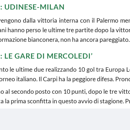
A: UDINESE-MILAN
 vengono dalla vittoria interna con il Palermo men
lani hanno perso le ultime tre partite dopo la vitto
a formazione bianconera, non ha ancora pareggiato.
: LE GARE DI MERCOLEDI’
vinto le ultime due realizzando 10 gol tra Europa 
orneo italiano. Il Carpi ha la peggiore difesa. Prono
no al secondo posto con 10 punti, dopo le tre vittor
a la prima sconfitta in questo avvio di stagione. P