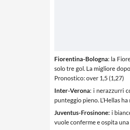
Fiorentina-Bologna
: la Fio
solo tre gol. La migliore dopo
Pronostico: over 1,5 (1,27)
Inter-Verona
: i nerazzurri 
punteggio pieno. L’Hellas ha 
Juventus-Frosinone:
i bianc
vuole conferme e ospita una 