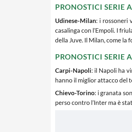
PRONOSTICI SERIE 
Udinese-Milan
: i rossoneri
casalinga con l’Empoli. I friu
della Juve. Il Milan, come l
PRONOSTICI SERIE A
Carpi-Napoli
: il Napoli ha 
hanno il miglior attacco del t
Chievo-Torino
: i granata so
perso contro l’Inter ma è stat