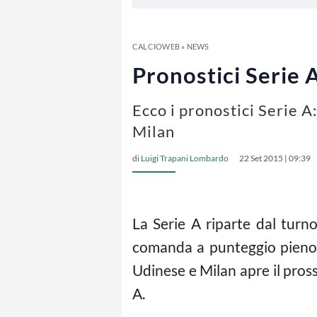
CALCIOWEB
»
NEWS
Pronostici Serie A
Ecco i pronostici Serie A:
Milan
di
Luigi Trapani Lombardo
22 Set 2015 | 09:39
La Serie A riparte dal turno
comanda a punteggio pieno c
Udinese e Milan apre il pros
A.