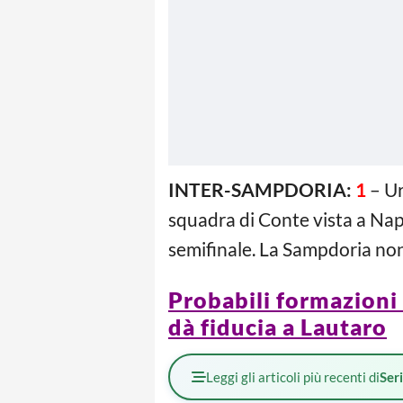
INTER-SAMPDORIA:
1
– Ur
squadra di Conte vista a Napo
semifinale. La Sampdoria no
Probabili formazioni S
dà fiducia a Lautaro
Leggi gli articoli più recenti di
Ser