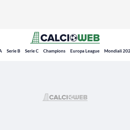
 A
Serie B
Serie C
Champions
Europa League
Mondiali 20