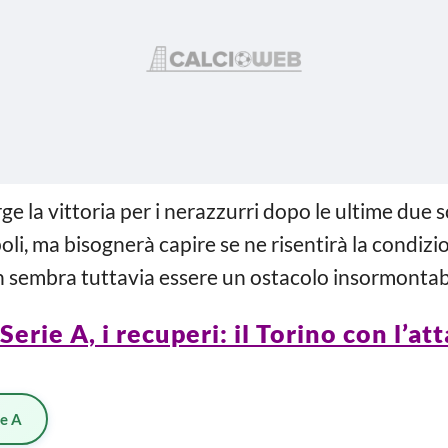
ge la vittoria per i nerazzurri dopo le ultime due sco
li, ma bisognerà capire se ne risentirà la condizi
n sembra tuttavia essere un ostacolo insormontab
erie A, i recuperi: il Torino con l’at
ie A