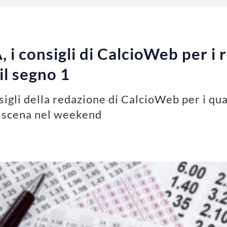
, i consigli di CalcioWeb per i 
il segno 1
nsigli della redazione di CalcioWeb per i qu
n scena nel weekend