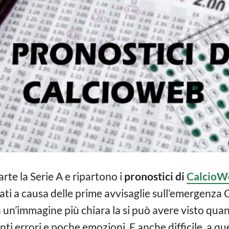
rte la Serie A e ripartono i
pronostici di
CalcioW
viati a causa delle prime avvisaglie sull’emergenza
a un’immagine più chiara la si può avere visto qua
tanti errori e poche emozioni. E anche difficile, a q