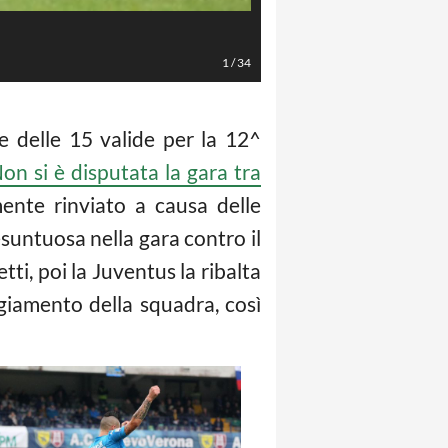
LaPresse/Jennifer Lorenzini
1
/
34
elle 15 valide per la 12^
on si è disputata la gara tra
mente rinviato a causa delle
suntuosa nella gara contro il
ti, poi la Juventus la ribalta
giamento della squadra, così