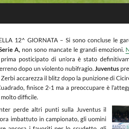
A 12^ GIORNATA – Si sono concluse le gare d
Serie A,
non sono mancate le grandi emozioni.
N
prima posticipato di un’ora è stato definitiva
 terreno dopo un violento nubifragio.
Juventus
pre
erbi accarezza il blitz dopo la punizione di Ciciret
 Cuadrado, finisce 2-1 ma a preoccupare è l’atteg
olto difficile.
nter perde altri punti sulla Juventus il
ra imbattuto in campionato, gli uomini
e ancora i favoriti per lo scudetto, gli