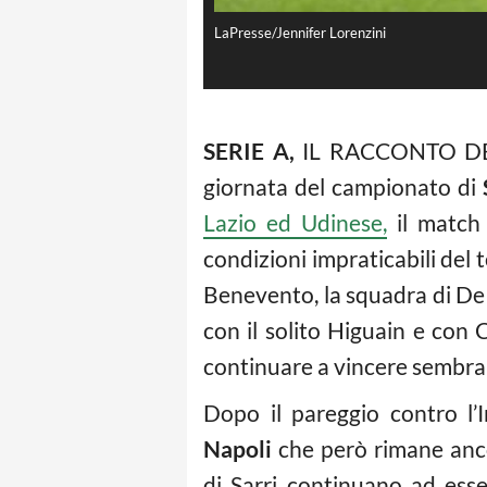
LaPresse/Jennifer Lorenzini
SERIE A,
IL RACCONTO DELL
giornata del campionato di
Lazio ed Udinese,
il match 
condizioni impraticabili del
Benevento, la squadra di De Z
con il solito Higuain e con
continuare a vincere sembra m
Dopo il pareggio contro l’I
Napoli
che però rimane anco
di Sarri continuano ad esser