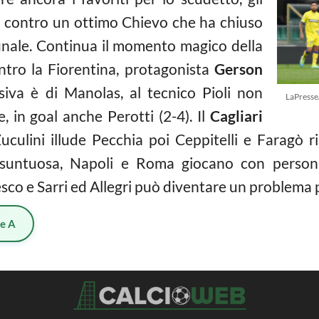
 contro un ottimo Chievo che ha chiuso
 finale. Continua il momento magico della
ntro la Fiorentina, protagonista
Gerson
siva è di Manolas, al tecnico Pioli non
LaPresse
 in goal anche Perotti (2-4). Il
Cagliari
uculini illude Pecchia poi Ceppitelli e Faragò rib
esuntuosa, Napoli e Roma giocano con persona
esco e Sarri ed Allegri può diventare un problema p
ie A