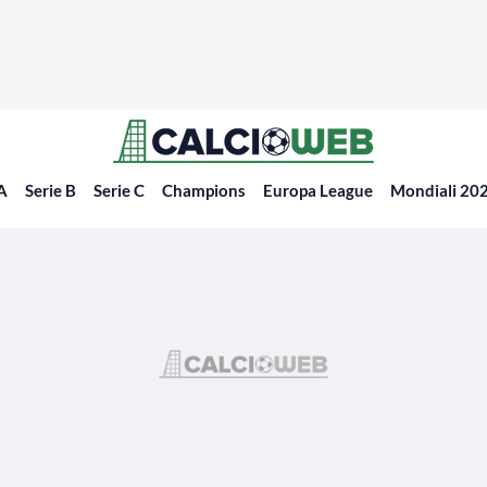
 A
Serie B
Serie C
Champions
Europa League
Mondiali 20