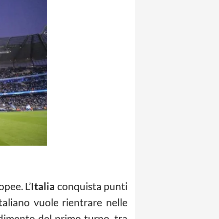
pee. L’
Italia
conquista punti
italiano vuole rientrare nelle
dimento del primo turno, tra