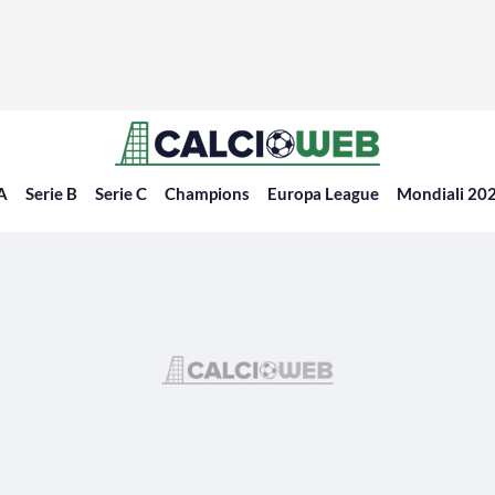
 A
Serie B
Serie C
Champions
Europa League
Mondiali 20