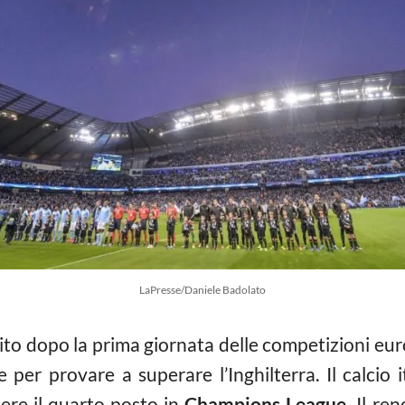
LaPresse/Daniele Badolato
to dopo la prima giornata delle competizioni euro
e per provare a superare l’Inghilterra. Il calcio 
nere il quarto posto in
Champions League.
Il ren