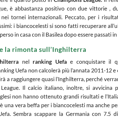
, è abbastanza positivo con due vittorie , du
ei tornei internazionali. Peccato, per i risulta
imi: i biancocelesti si sono fatti recuperare all
erso in casa con il Basilea dopo essere passati in
e la rimonta sull’Inghilterra
hilterra
nel
ranking Uefa
e conquistare il 
ranking Uefa non calcolerà più l’annata 2011-12 e
scirà a raggiungere quasi l’Inghilterra, perché verra
eague. Il calcio italiano, inoltre, si avvicin
lesi non hanno ottenuto grandi risultati e l’Ital
è una vera beffa per i biancocelesti ma anche per
Uefa. Sembra scappare la Germania con 7.5 di