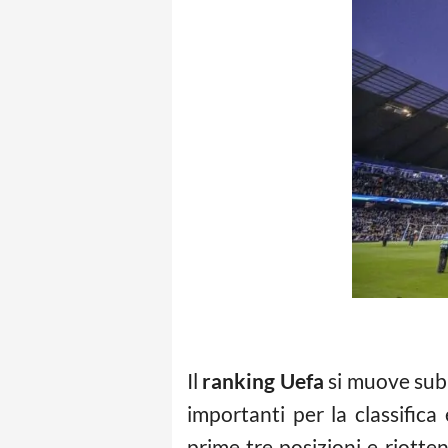
Il
ranking Uefa
si muove subi
importanti per la classifica 
prime tre posizioni e riotte