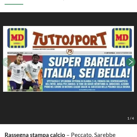
1
/
4
Rassegna stampa calcio
– Peccato. Sarebbe