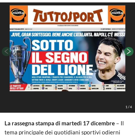
1
/
4
La rassegna stampa di martedì 17 dicembre
– Il
tema principale dei quotidiani sportivi odierni