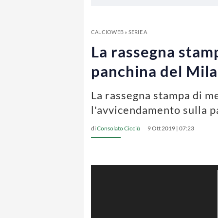
CALCIOWEB
»
SERIE A
La rassegna stamp
panchina del Mila
La rassegna stampa di me
l'avvicendamento sulla p
di
Consolato Cicciù
9 Ott 2019 | 07:23