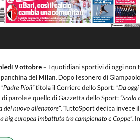
ledì 9 ottobre
– I quotidiani sportivi di oggi non
a panchina del
Milan
. Dopo l’esonero di Giampaolo,
.
“Padre Pioli”
titola il Corriere dello Sport:
“Da oggi 
o di parole è quello di Gazzetta dello Sport:
“Scala a
ra del nuovo allenatore”
. TuttoSport dedica invece i
ca big europea imbattuta tra campionato e Coppe”
. I