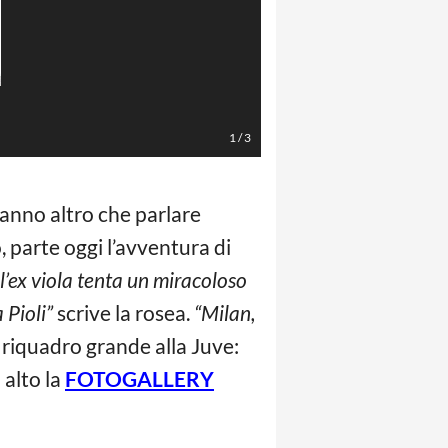
1
/
3
 fanno altro che parlare
 parte oggi l’avventura di
l’ex viola tenta un miracoloso
 Pioli”
scrive la rosea.
“Milan,
l riquadro grande alla Juve:
n alto la
FOTOGALLERY