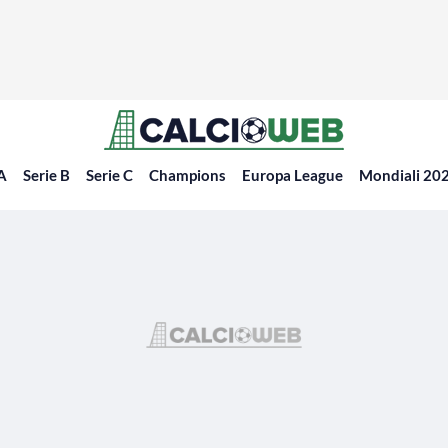
 A
Serie B
Serie C
Champions
Europa League
Mondiali 20