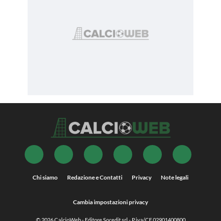
Chi siamo
Redazione e Contatti
Privacy
Note legali
Cambia impostazioni privacy
© 2026
CalcioWeb
- Editore Socedit srl - P.iva/CF 02901400800