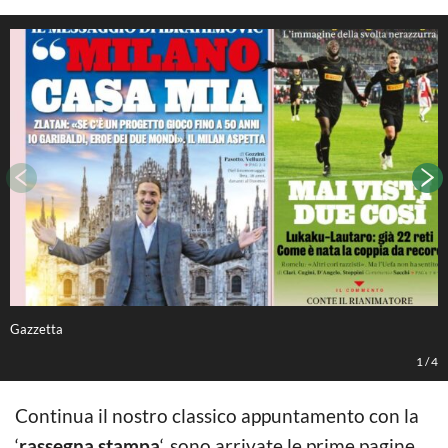
Gazzetta
G
1
/
4
Continua il nostro classico appuntamento con la
‘
rassegna stampa
‘, sono arrivate le prime pagine