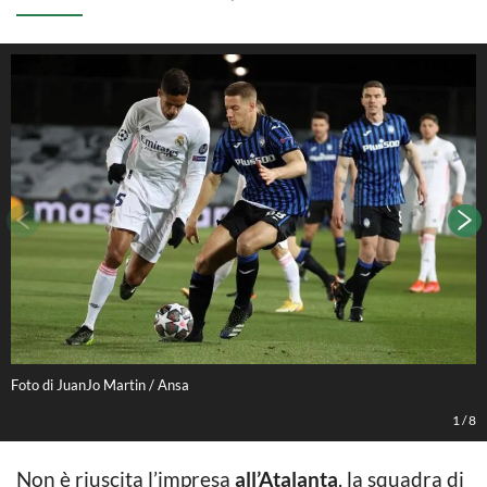
Foto di JuanJo Martin / Ansa
F
1
/
8
Non è riuscita l’impresa
all’Atalanta
, la squadra di