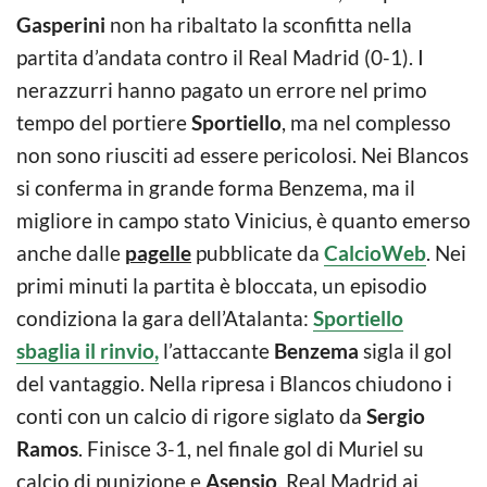
Gasperini
non ha ribaltato la sconfitta nella
partita d’andata contro il Real Madrid (0-1). I
nerazzurri hanno pagato un errore nel primo
tempo del portiere
Sportiello
, ma nel complesso
non sono riusciti ad essere pericolosi. Nei Blancos
si conferma in grande forma Benzema, ma il
migliore in campo stato Vinicius, è quanto emerso
anche dalle
pagelle
pubblicate da
CalcioWeb
. Nei
primi minuti la partita è bloccata, un episodio
condiziona la gara dell’Atalanta:
Sportiello
sbaglia il rinvio,
l’attaccante
Benzema
sigla il gol
del vantaggio. Nella ripresa i Blancos chiudono i
conti con un calcio di rigore siglato da
Sergio
Ramos
. Finisce 3-1, nel finale gol di Muriel su
calcio di punizione e
Asensio
. Real Madrid ai