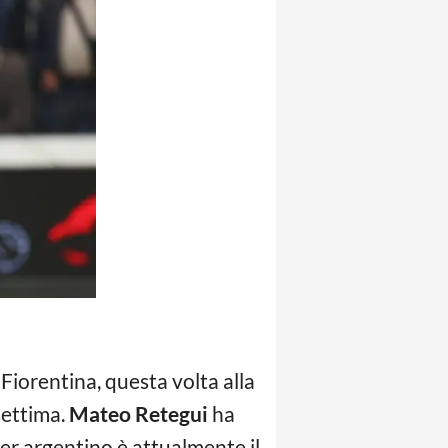
 Fiorentina, questa volta alla
 settima.
Mateo Retegui
ha
er argentino è attualmente il