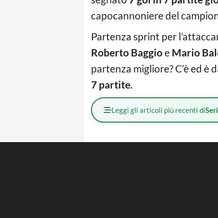
capocannoniere del campionat
Partenza sprint per l’attacc
Roberto Baggio
e
Mario Balo
partenza migliore? C’è ed è d
7 partite
.
Leggi gli articoli più recenti di
Ser