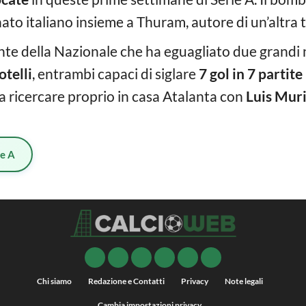
o italiano insieme a Thuram, autore di un’altra tr
ante della Nazionale che ha eguagliato due grandi
telli
, entrambi capaci di siglare
7 gol in 7 partite
a ricercare proprio in casa Atalanta con
Luis Muri
ie A
Chi siamo
Redazione e Contatti
Privacy
Note legali
Cambia impostazioni privacy