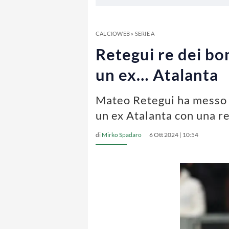
CALCIOWEB
»
SERIE A
Retegui re dei bom
un ex… Atalanta
Mateo Retegui ha messo a 
un ex Atalanta con una re
di
Mirko Spadaro
6 Ott 2024 | 10:54