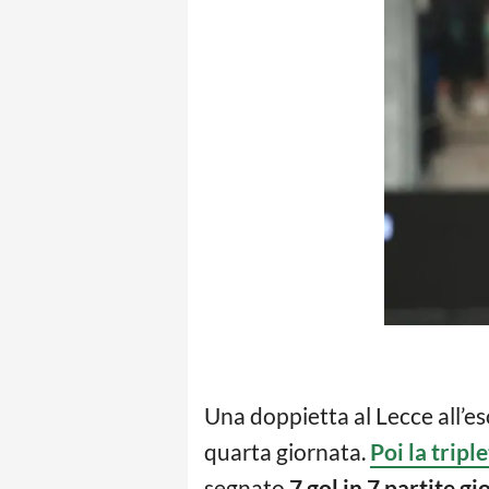
Una doppietta al Lecce all’eso
quarta giornata.
Poi la tripl
segnato
7 gol in 7 partite gi