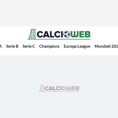
 A
Serie B
Serie C
Champions
Europa League
Mondiali 20