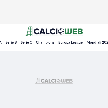
 A
Serie B
Serie C
Champions
Europa League
Mondiali 20