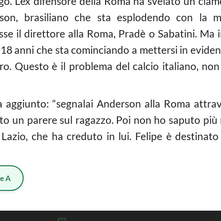
go. L’ex difensore della Roma ha svelato un cla
son, brasiliano che sta esplodendo con la m
se il direttore alla Roma, Pradè o Sabatini. Ma in 
18 anni che sta cominciando a mettersi in evidenz
. Questo è il problema del calcio italiano, non s
 ha aggiunto: “segnalai Anderson alla Roma attra
sto un parere sul ragazzo. Poi non ho saputo più 
 Lazio, che ha creduto in lui. Felipe è destinato
ie A