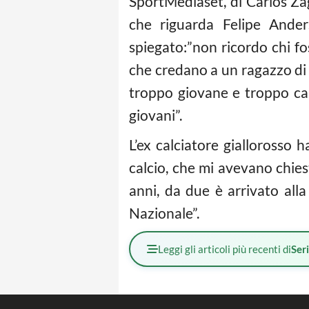
SportMediaset, di Carlos Za
che riguarda Felipe Ander
spiegato:”non ricordo chi fos
che credano a un ragazzo di 
troppo giovane e troppo caro
giovani”.
L’ex calciatore giallorosso
calcio, che mi avevano chie
anni, da due è arrivato alla
Nazionale”.
Leggi gli articoli più recenti di
Ser