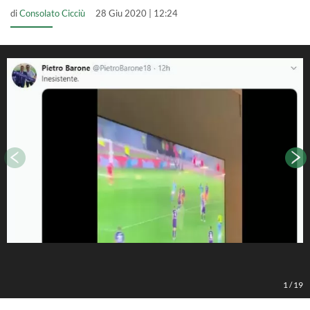
di
Consolato Cicciù
28 Giu 2020 | 12:24
1
/
19